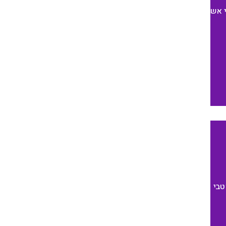
 אש
טבי