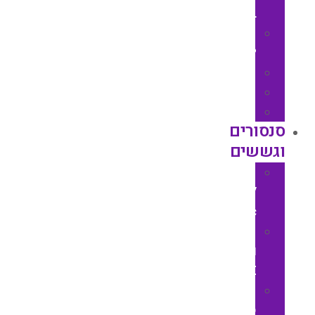
CONTROL
ELKO
UP
HOBUT
PARGON
BETA
סנסורים
וגששים
SUNX
/
Panasonic
סנסורים
וגששים
KEYENCE
OMRON
סנסורים