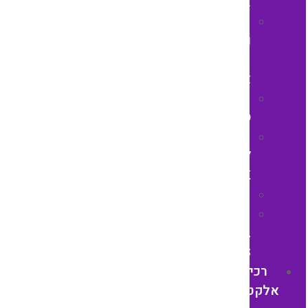
אלקטרוניות
סנסורים
וגששי
קירבה
אינדקטבי
SMC
/FESTO
RIKO
/
FOTEK
Telemecaniqe
חלקי
בקרה
SIEMENS
רכיבי
אלקטרוניקה