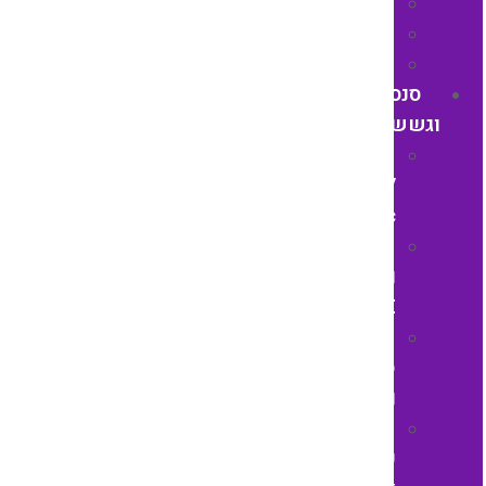
HOBUT
PARGON
BETA
סנסורים
וגששים
SUNX
/
Panasonic
סנסורים
וגששים
KEYENCE
OMRON
סנסורים
וגששים
סנסורים
עיניים