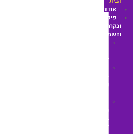
הבית
אודות
פיקוד
ובקרה
וחשמל
טיימר
קוצב
זמן
בקרי
סדר
וחוסר
פאזה
בקרי
מתח,
בקר
זרם