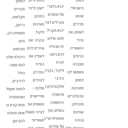
בשוק
במתן סיוע,
למגוון
יבוא בלעדי
הישראלי,
ייעוץ וליווי
מגזרים:
של מותגים
אנחנו
בתכנון
חקלאות,
מובילים לצד
מכירים
מערכות
הייטק,
יבוא מקביל
לעומק את
פיקוד
תעשיות רכב,
חכם. שילוב
צרכי
ובקרה. אנו
מזון
זה מבטיח
התעשייה.
עוזרים לכם
ותרופות.
לכם גישה
הניסיון
לאפיין את
היכולת שלנו
לציוד
שצברנו
הציוד
לתת מענה
פיקוד, בקרה
מאפשר לנו
המדויק
כולל
ורכיבי
לספק
לצרכים
לרכיבים,
אלקטרוניקה
פתרונות
שלכם –
לוחות חשמל
מהשורה
טכנולוגיים
מחיישנים
ואוטומציה
הראשונה
מוכחים,
וגששים ועד
תחת קורת גג
בעולם, תוך
אמינות
לציוד חשמל
אחת חוסכת
אופטימיזציה
גבוהה
תעשייתי
לכם זמן
של עלויות