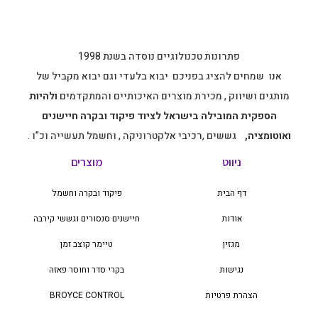
פתרונות טכנולוגיים נוסדה בשנת 1998
אנו שמחים להציג בפניכם יבוא בלעדי וגם יבוא מקביל של
מותגים ושיווק , מכירת מוצרים האיכותיים והמתקדמים
ולהיות
הספקית המובילה בישראל לציוד פיקוד ובקרה חיישנים
ואוטומציה,
גששים ,רכיבי אלקטרוניקה , וחשמל תעשייה וכ”ו .
ניווט
מוצרים
דף הבית
פיקוד ובקרה וחשמל
אודות
חיישנים סנסורים וגששי קירבה
מגזין
טיימר קוצב זמן
נגישות
בקרי סדר וחוסר פאזה
הצהרת פרטיות
BROYCE CONTROL