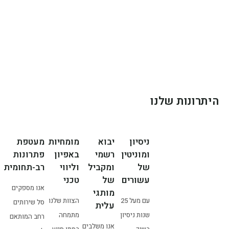
היתרונות שלנו
ניסיון
יבוא
מומחיות
מעטפת
ומוניטין
רשמי
באפיון
פתרונות
של
ומקביל
וליווי
רב-תחומית
עשורים
של
טכני
אנו מספקים
מותגי
עם מעל 25
הצוות שלנו
סל שירותים
עלית
שנות ניסיון
מתמחה
רחב המותאם
אנו משלבים